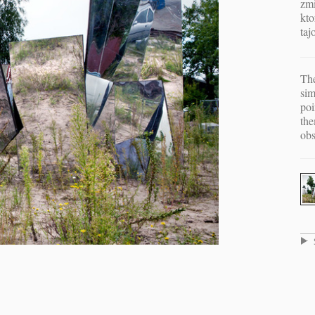
zmi
kto
taj
The
sim
poi
the
obs