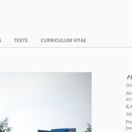
S
TEXTS
CURRICULUM VITAE
P
20
dre
acr
KA
30
Prá
pod