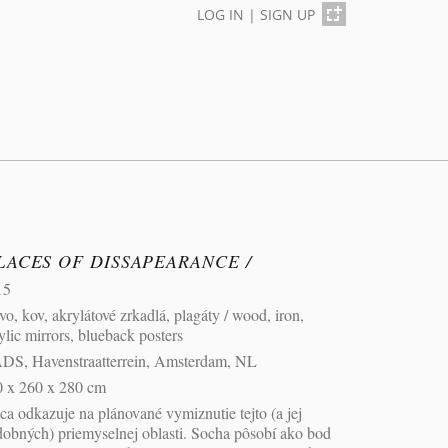
LOG IN
|
SIGN UP
LACES OF DISSAPEARANCE /
15
vo, kov, akrylátové zrkadlá, plagáty / wood, iron,
ylic mirrors, blueback posters
DS, Havenstraatterrein, Amsterdam, NL
0 x 260 x 280 cm
ca odkazuje na plánované vymiznutie tejto (a jej
obných) priemyselnej oblasti. Socha pôsobí ako bod