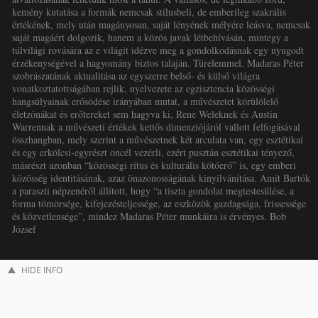
kemény kutatása a formák nemcsak stílusbeli, de emberileg szakrális
értékének, mely után magányosan, saját lényének mélyére leásva, nemcsak
saját magáért dolgozik, hanem a közös javak létbehívásán, mintegy a
túlvilági rovására az e világit idézve meg a gondolkodásnak egy nyugodt
érzékenységével a hagyomány biztos talaján. Türelemmel. Madaras Péter
szobrászatának aktualitása az egyszerre belső- és külső világra
vonatkoztatottságában rejlik, nyelvezete az egzisztencia közösségi
hangsúlyainak erősödése irányában mutat, a művészetet körülölelő
életzónákat és erőtereket sem hagyva ki, Rene Weleknek és Austin
Warrennak a művészeti értékek kettős dimenziójáról vallott felfogásával
összhangban, mely szerint a művészetnek két arculata van, egy esztétikai
és egy erkölcsi-egyrészt öncél vezérli, ezért pusztán esztétikai tényező,
másrészt azonban “közösségi rítus és kulturális kötőerő” is, egy emberi
közösség identitásának, azaz önazonosságának kinyilvánítása. Amit Bartók
a paraszti népzenéről állított, hogy “a tiszta gondolat megtestesülése, a
forma tömörsége, kifejezésteljessége, az eszközök gazdagsága, frissessége
és közvetlensége”, mindez Madaras Péter munkáira is érvényes. Bob
József
HIDE INFO