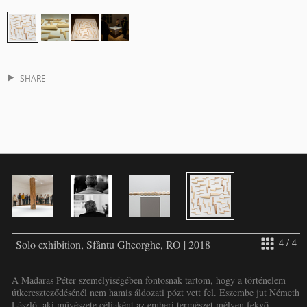
SHARE
4 / 4
Solo exhibition, Sfântu Gheorghe, RO | 2018
A Madaras Péter személyiségében fontosnak tartom, hogy a történelem
útkereszteződésénél nem hamis áldozati pózt vett fel. Eszembe jut Németh
László, aki művészete céljaként az emberi természet mélyen fekvő