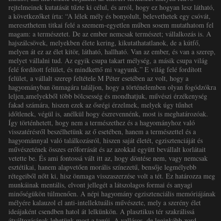
rejtelmeinek kutatását tűzte ki célul, és arról, hogy ez hogyan lesz látható,
a következőket írta: “A lélek mély és bonyolult, belevethetek egy csóvát,
mereszthetem titkai felé a szemem-egyetlen műben sosem mutathatom fel
magam: a természetet. De az ember nemcsak természet; vállalkozás is. A
hajszálcsövek, melyekben élete kering, kikutathatatlanok, de a kútfő,
melyen át ez az élet kitör, látható, hallható. Van az ember, és van a szerep,
melyet vállalni tud. Az egyik csupa takart mélység, a másik csupa világ
felé fordított felület, és mindkettő mi vagyunk.” E világ felé fordított
felület, a vállalt szerep feltétele M Péter esetében az volt, hogy a
hagyományban önmagára találjon, hogy a történelemben olyan fogódzókra
leljen,amelyekből több bölcsesség és mondhatjuk, művészi érzékenység
fakad számára, hiszen ezek az ősrégi érzelmek, melyek úgy tűnhet
időtlenek, végül is, anélkül hogy észrevennénk, most is meghatározóak.
Így történhetett, hogy nem a természethez és a hagyományhoz való
visszatérésről beszélhetünk az ő esetében, hanem a természettel és a
hagyománnyal való találkozásról, hiszen saját életét, egzisztenciáját és
művészetének összes erőforrását és az azokkal együtt bevállalt korlátait
vetette be. És ami fontossá vált itt az, hogy döntése nem, vagy nemcsak
esztétikai, hanem alapvetően morális színezetű, bensője legmélyebb
rétegeiből nőtt ki, hisz önmaga visszaszerzése volt a tét. Ez határozza meg
munkáinak mentális, elvont jellegét a látszolagos formai és anyagi
minőségükön túlmenően. A népi hagyomány egzisztenciális memóriájának
mélyére kalauzol el anti-intellektuális művészete, mely a szerény élet
ideájaként csendben hatol át lelkünkön. A plasztikus tér szakrálissá
átváltozásának lehetünk most a tanúi. A vallásos, de leginkább zord,