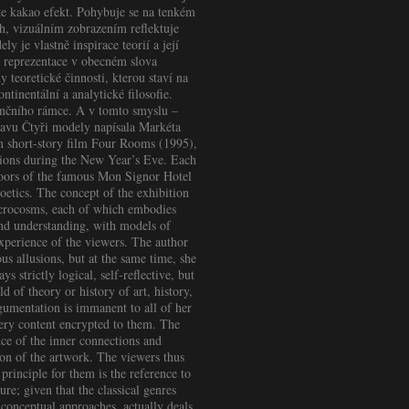
te kakao efekt. Pohybuje se na tenkém
h, vizuálním zobrazením reflektuje
y je vlastně inspirace teorií a její
 reprezentace v obecném slova
teoretické činnosti, kterou staví na
ntinentální a analytické filosofie.
venčního rámce. A v tomto smyslu –
tavu Čtyři modely napísala Markéta
 short-story film Four Rooms (1995),
ations during the New Year’s Eve. Each
 doors of the famous Mon Signor Hotel
oetics. The concept of the exhibition
 microcosms, each of which embodies
and understanding, with models of
xperience of the viewers. The author
ous allusions, but at the same time, she
s strictly logical, self-reflective, but
d of theory or history of art, history,
rgumentation is immanent to all of her
ery content encrypted to them. The
ce of the inner connections and
ation of the artwork. The viewers thus
principle for them is the reference to
ture; given that the classical genres
conceptual approaches, actually deals