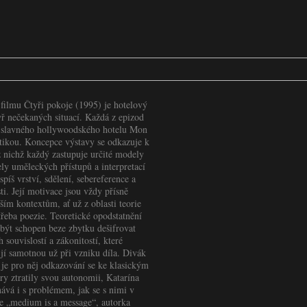
ilmu Čtyři pokoje (1995) je hotelový
yř nečekaných situací. Každá z epizod
e slavného hollywoodského hotelu Mon
etikou. Koncepce výstavy se odkazuje k
 z nichž každý zastupuje určité modely
ly uměleckých přístupů a interpretací
íš vrství, sdělení, sebereference a
ti. Její motivace jsou vždy přísně
ším kontextům, ať už z oblasti teorie
 třeba poezie. Teoretické opodstatnění
být schopen beze zbytku dešifrovat
 souvislostí a zákonitostí, které
jí samotnou už při vzniku díla. Divák
je pro něj odkazování se ke klasickým
nry ztratily svou autonomii, Katarína
ává i s problémem, jak se s nimi v
je „medium is a message“, autorka