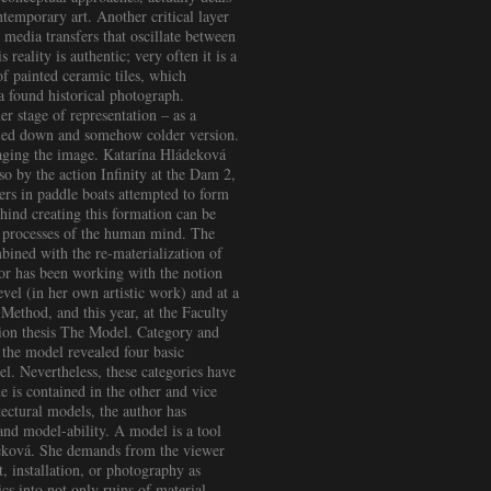
temporary art. Another critical layer
media transfers that oscillate between
reality is authentic; very often it is a
f painted ceramic tiles, which
a found historical photograph.
r stage of representation – as a
scaled down and somehow colder version.
aging the image. Katarína Hládeková
so by the action Infinity at the Dam 2,
rs in paddle boats attempted to form
ind creating this formation can be
nd processes of the human mind. The
bined with the re-materialization of
hor has been working with the notion
evel (in her own artistic work) and at a
Method, and this year, at the Faculty
tion thesis The Model. Category and
the model revealed four basic
el. Nevertheless, these categories have
e is contained in the other and vice
tectural models, the author has
nd model-ability. A model is a tool
ádeková. She demands from the viewer
, installation, or photography as
cs into not only ruins of material