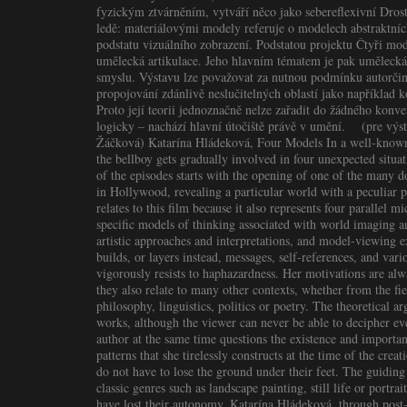
fyzickým ztvárněním, vytváří něco jako sebereflexivní Dros
ledě: materiálovými modely referuje o modelech abstraktníc
podstatu vizuálního zobrazení. Podstatou projektu Čtyři model
umělecká artikulace. Jeho hlavním tématem je pak umělecká
smyslu. Výstavu lze považovat za nutnou podmínku autorčiny 
propojování zdánlivě neslučitelných oblastí jako například ko
Proto její teorii jednoznačně nelze zařadit do žádného kon
logicky – nachází hlavní útočiště právě v umění. (pre výs
Žáčková) Katarína Hládeková, Four Models In a well-known
the bellboy gets gradually involved in four unexpected situ
of the episodes starts with the opening of one of the many
in Hollywood, revealing a particular world with a peculiar p
relates to this film because it also represents four parallel
specific models of thinking associated with world imaging 
artistic approaches and interpretations, and model-viewing e
builds, or layers instead, messages, self-references, and vari
vigorously resists to haphazardness. Her motivations are alway
they also relate to many other contexts, whether from the fiel
philosophy, linguistics, politics or poetry. The theoretical a
works, although the viewer can never be able to decipher ev
author at the same time questions the existence and importan
patterns that she tirelessly constructs at the time of the cre
do not have to lose the ground under their feet. The guiding 
classic genres such as landscape painting, still life or portrai
have lost their autonomy, Katarína Hládeková, through post-