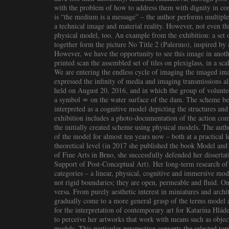
with the problem of how to address them with dignity in con
is “the medium is a message” – the author performs multiple 
a technical image and material reality. However, not even this 
physical model, too. An example from the exhibition: a set o
together form the picture No Title 2 (Palermo), inspired by 
However, we have the opportunity to see this image in anothe
printed scan the assembled set of tiles on plexiglass, in a 
We are entering the endless cycle of imaging the imaged im
expressed the infinity of media and imaging transmissions al
held on August 20, 2016, and in which the group of voluntee
a symbol ∞ on the water surface of the dam. The scheme beh
interpreted as a cognitive model depicting the structures a
exhibition includes a photo-documentation of the action com
the initially created scheme using physical models. The aut
of the model for almost ten years now – both at a practical l
theoretical level (in 2017 she published the book Model and 
of Fine Arts in Brno, she successfully defended her disserta
Support of Post-Conceptual Art). Her long-term research of 
categories – a linear, physical, cognitive and immersive mod
not rigid boundaries; they are open, permeable and fluid. On
versa. From purely aesthetic interest in miniatures and archi
gradually come to a more general grasp of the terms model a
for the interpretation of contemporary art for Katarína Hl
to perceive her artworks that work with means such as object
models. This particular perspective converts the selected topi