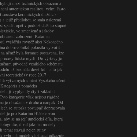
pohybují mezi technických obrazem a
není autentickou realitou, velmi často
t soustava keramických dlaždic s
a jejíž předlohou se stala nalezená
t spatřit opět v podobě dalšího stupně
plexiskle, ve zmenšené a jakoby
obrazení zobrazení. Katarína
sů vyjádřila rovněž akcí Nekonečno
pina dobrovolníků pokusila vytvořit
na němž byla formace postavena, lze
 procesy lidské mysli. Do výstavy je
tněním původně vzniklého schématu
elu už bezmála deset let – a to jak
vni teoretické (v roce 2017
ultě výtvarných umění Vysokého učení
. Kategória a pomôcka
lu jí vyplynuly čtyři základní
 Tyto kategorie však nejsou rigidně
dna je obsažena v druhé a naopak. Od
delech se autorka postupně dopracovala
del je pro Katarínu Hládekovou
 aby se na její umělecká díla, která
 fotografie, díval jako na modely.
h témat stávají nejen ruiny
 k vybrané modelové situaci odkazuje