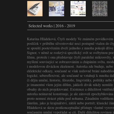
Selected works | 2016 - 2019
Katarína Hládeková, Čtyři modely Ve známém povídkovém f
poslíček v průběhu silvestrovské noci postupně vtažen do čt
se spouští pootevřením dveří jednoho z mnoha pokojů dřív
Signor, v němž se rozkrývá specifický svět se svébytnou po
filmu, protože i ona představuje čtyři paralelní mikrosvěty,
myšlení související se zobrazováním a chápáním světa, mode
i modelovou diváckou zkušenost. Autorka zde buduje, nebo sp
eklektické odkazy, současně se však usilovně brání nahodilos
logické, sebereflexivní, ale současně se vztahují k mnoha dal
či dějin umění, historie, filozofie, lingvistiky, politiky nebo
je imanentní všem jejím dílům, jakkoli divák nikdy nemůže 
obsahy do nich projektované. Existence a důležitost vnitřních
autorka neúnavně konstruuje, je ale zároveň zpochybňována 
proto nemusí ztrácet půdu pod nohama. Zásadním vodítkem 
žánrům, jako je krajinářství, zátiší nebo portrét; klasické žá
Hládeková se skrze postkonceptuální přístupy vlastně vyrovn
současném umění vypořádat se ctí. Další důležitou rovinou 