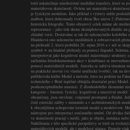
totiž uskutečňuje mnohočetné mediální transfery, které se 
materiálovou skutečností. Ovšem ani materiálová skutečnost 
je fyzickým modelem. Jako příklad z výstavy může poslouži
malbou, která dohromady tvoří obraz Bez názvu 2 (Palermo) 
historická fotografie. Tento obrazový celek máme ale možnos
reprezentace – jako tisk skenu zkompletovaných dlaždic na 
chladné verzi. Dostáváme se tak do nekonečného koloběhu z
Hládeková ono nekonečno mediálních a zobrazovacích přeno
na přehradě 2, která proběhla 20. srpna 2016 a v níž se sku
symbol ∞ na hladině přehrady za pomoci šlapadel. Schéma, 
interpretovat jako kognitivní model znázorňující struktury a
začleněna fotodokumentace akce v kombinaci se znovuzhmo
pomocí materiálních modelů. Autorka se zabývá tématem mod
na praktické úrovni (ve vlastní umělecké tvorbě), tak na úro
publikovala knihu Model a metoda; letos na podzim na Fak
technického v Brně úspěšně obhájila disertační práci Model
postkonceptuálneho umenia). Z dlouhodobého zkoumání mode
kategorie – lineární, fyzický, kognitivní a imerzivní model.
ohraničeny, jsou otevřené, vzájemně prostupné a fluidní. Je
čistě estetické záliby v miniatuře a v architektonických mo
k obecnějšímu uchopování termínů model a modelovost. Mo
nástrojem pro interpretaci současného umění. Od diváka žádá,
ve skutečnosti pracují s médii, jako je objekt, instalace nebo
Nahlížením z této specifické perspektivy se totiž ze zvolenýc
materiálových modelů, ale i modelové situace. Protože však