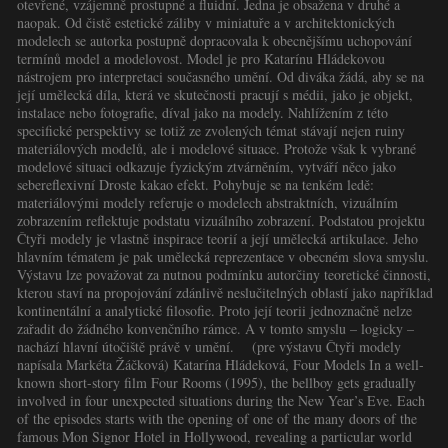
otevřené, vzájemně prostupné a fluidní. Jedna je obsažena v druhé a
naopak. Od čistě estetické záliby v miniatuře a v architektonických
modelech se autorka postupně dopracovala k obecnějšímu uchopování
termínů model a modelovost. Model je pro Katarínu Hládekovou
nástrojem pro interpretaci současného umění. Od diváka žádá, aby se na
její umělecká díla, která ve skutečnosti pracují s médii, jako je objekt,
instalace nebo fotografie, díval jako na modely. Nahlížením z této
specifické perspektivy se totiž ze zvolených témat stávají nejen ruiny
materiálových modelů, ale i modelové situace. Protože však k vybrané
modelové situaci odkazuje fyzickým ztvárněním, vytváří něco jako
sebereflexivní Droste kakao efekt. Pohybuje se na tenkém ledě:
materiálovými modely referuje o modelech abstraktních, vizuálním
zobrazením reflektuje podstatu vizuálního zobrazení. Podstatou projektu
Čtyři modely je vlastně inspirace teorií a její umělecká artikulace. Jeho
hlavním tématem je pak umělecká reprezentace v obecném slova smyslu.
Výstavu lze považovat za nutnou podmínku autorčiny teoretické činnosti,
kterou staví na propojování zdánlivě neslučitelných oblastí jako například
kontinentální a analytické filosofie. Proto její teorii jednoznačně nelze
zařadit do žádného konvenčního rámce. A v tomto smyslu – logicky –
nachází hlavní útočiště právě v umění. (pre výstavu Čtyři modely
napísala Markéta Žáčková) Katarína Hládeková, Four Models In a well-
known short-story film Four Rooms (1995), the bellboy gets gradually
involved in four unexpected situations during the New Year’s Eve. Each
of the episodes starts with the opening of one of the many doors of the
famous Mon Signor Hotel in Hollywood, revealing a particular world