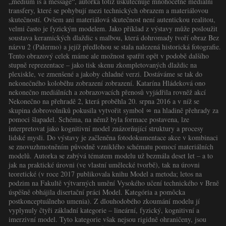
„medium is a message“, autorka totiž uskutečňuje mnohočetné mediální
transfery, které se pohybují mezi technických obrazem a materiálovou
skutečností. Ovšem ani materiálová skutečnost není autentickou realitou,
velmi často je fyzickým modelem. Jako příklad z výstavy může posloužit
soustava keramických dlaždic s malbou, která dohromady tvoří obraz Bez
názvu 2 (Palermo) a jejíž předlohou se stala nalezená historická fotografie.
Tento obrazový celek máme ale možnost spatřit opět v podobě dalšího
stupně reprezentace – jako tisk skenu zkompletovaných dlaždic na
plexiskle, ve zmenšené a jakoby chladné verzi. Dostáváme se tak do
nekonečného koloběhu zobrazení zobrazení. Katarína Hládeková ono
nekonečno mediálních a zobrazovacích přenosů vyjádřila rovněž akcí
Nekonečno na přehradě 2, která proběhla 20. srpna 2016 a v níž se
skupina dobrovolníků pokusila vytvořit symbol ∞ na hladině přehrady za
pomoci šlapadel. Schéma, na němž byla formace postavena, lze
interpretovat jako kognitivní model znázorňující struktury a procesy
lidské mysli. Do výstavy je začleněna fotodokumentace akce v kombinaci
se znovuzhmotněním původně vzniklého schématu pomocí materiálních
modelů. Autorka se zabývá tématem modelu už bezmála deset let – a to
jak na praktické úrovni (ve vlastní umělecké tvorbě), tak na úrovni
teoretické (v roce 2017 publikovala knihu Model a metoda; letos na
podzim na Fakultě výtvarných umění Vysokého učení technického v Brně
úspěšně obhájila disertační práci Model. Kategória a pomôcka
postkonceptuálneho umenia). Z dlouhodobého zkoumání modelu jí
vyplynuly čtyři základní kategorie – lineární, fyzický, kognitivní a
imerzivní model. Tyto kategorie však nejsou rigidně ohraničeny, jsou