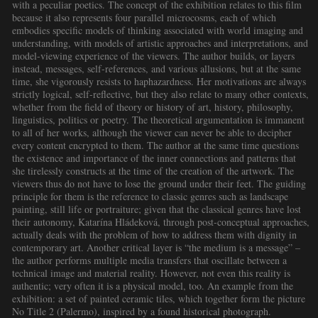
with a peculiar poetics. The concept of the exhibition relates to this film
because it also represents four parallel microcosms, each of which
embodies specific models of thinking associated with world imaging and
understanding, with models of artistic approaches and interpretations, and
model-viewing experience of the viewers. The author builds, or layers
instead, messages, self-references, and various allusions, but at the same
time, she vigorously resists to haphazardness. Her motivations are always
strictly logical, self-reflective, but they also relate to many other contexts,
whether from the field of theory or history of art, history, philosophy,
linguistics, politics or poetry. The theoretical argumentation is immanent
to all of her works, although the viewer can never be able to decipher
every content encrypted to them. The author at the same time questions
the existence and importance of the inner connections and patterns that
she tirelessly constructs at the time of the creation of the artwork. The
viewers thus do not have to lose the ground under their feet. The guiding
principle for them is the reference to classic genres such as landscape
painting, still life or portraiture; given that the classical genres have lost
their autonomy, Katarína Hládeková, through post-conceptual approaches,
actually deals with the problem of how to address them with dignity in
contemporary art. Another critical layer is “the medium is a message” –
the author performs multiple media transfers that oscillate between a
technical image and material reality. However, not even this reality is
authentic; very often it is a physical model, too. An example from the
exhibition: a set of painted ceramic tiles, which together form the picture
No Title 2 (Palermo), inspired by a found historical photograph.