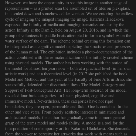
However, we have the opportunity to see this image in another stage of
representation – as a printed scan the assembled set of tiles on plexiglass,
in a scaled down and somehow colder version. We are entering the endless
cycle of imaging the imaged imaging the image. Katarína Hládeková
expressed the infinity of media and imaging transmissions also by the
action Infinity at the Dam 2, held on August 20, 2016, and in which the
group of volunteers in paddle boats attempted to form a symbol ∞ on the
water surface of the dam. The scheme behind creating this formation can
be interpreted as a cognitive model depicting the structures and processes
of the human mind. The exhibition includes a photo-documentation of the
action combined with the re-materialization of the initially created scheme
using physical models. The author has been working with the notion of
the model for almost ten years now – both at a practical level (in her own
artistic work) and at a theoretical level (in 2017 she published the book
Model and Method, and this year, at the Faculty of Fine Arts in Brno, she
successfully defended her dissertation thesis The Model. Category and
Support of Post-Conceptual Art). Her long-term research of the model
revealed four basic categories – a linear, physical, cognitive and
immersive model. Nevertheless, these categories have not rigid
boundaries; they are open, permeable and fluid. One is contained in the
other and vice versa. From purely aesthetic interest in miniatures and
architectural models, the author has gradually come to a more general
grasp of the terms model and model-ability. A model is a tool for the
interpretation of contemporary art for Katarína Hládeková. She demands
from the viewer to perceive her artworks that work with means such as