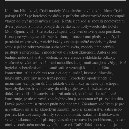
Katarína Hládeková, Čtyři modely Ve známém povídkovém filmu Čtyři
pokoje (1995) je hotelový poslíček v průběhu silvestrovské noci postupně
vtažen do čtyř nečekaných situací. Každá z epizod se spouští pootevřením
dveří jednoho z mnoha pokojů dříve slavného hollywoodského hotelu
Mon Signor, v němž se rozkrývá specifický svět se svébytnou poetikou.
Koncepce výstavy se odkazuje k filmu, protože i ona představuje čtyři
paralelní mikrosvěty, z nichž každý zastupuje určité modely myšlení
související se zobrazováním a chápáním světa, modely uměleckých
přístupů a interpretací i modelovou diváckou zkušenost. Autorka zde
buduje, nebo spíš vrství, sdělení, sebereference a eklektické odkazy,
současně se však usilovně brání nahodilosti. Její motivace jsou vždy přísně
logické, sebereflexivní, ale současně se vztahují k mnoha dalším
kontextům, ať už z oblasti teorie či dějin umění, historie, filozofie,
lingvistiky, politiky nebo třeba poezie. Teoretické opodstatnění je
imanentní všem jejím dílům, jakkoli divák nikdy nemůže být schopen
beze zbytku dešifrovat obsahy do nich projektované. Existence a
důležitost vnitřních souvislostí a zákonitostí, které autorka neúnavně
konstruuje, je ale zároveň zpochybňována jí samotnou už při vzniku díla.
Divák proto nemusí ztrácet půdu pod nohama. Zásadním vodítkem je pro
něj odkazování se ke klasickým žánrům, jako je krajinářství, zátiší nebo
portrét; klasické žánry ztratily svou autonomii, Katarína Hládeková se
skrze postkonceptuální přístupy vlastně vyrovnává i s problémem, jak se s
nimi v současném umění vypořádat se ctí. Další důležitou rovinou je