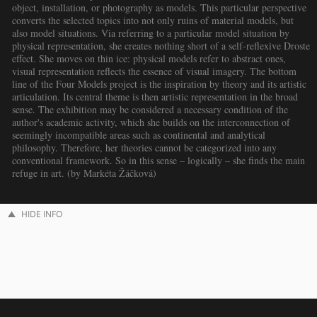
object, installation, or photography as models. This particular perspective
converts the selected topics into not only ruins of material models, but
also model situations. Via referring to a particular model situation by
physical representation, she creates nothing short of a self-reflexive Droste
effect. She moves on thin ice: physical models refer to abstract ones,
visual representation reflects the essence of visual imagery. The bottom
line of the Four Models project is the inspiration by theory and its artistic
articulation. Its central theme is then artistic representation in the broad
sense. The exhibition may be considered a necessary condition of the
author's academic activity, which she builds on the interconnection of
seemingly incompatible areas such as continental and analytical
philosophy. Therefore, her theories cannot be categorized into any
conventional framework. So in this sense – logically – she finds the main
refuge in art. (by Markéta Žáčková)
HIDE INFO