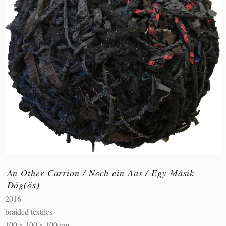
An Other Carrion / Noch ein Aas / Egy Másik
Dög(ös)
2016
braided textiles
100 x 100 x 100 cm