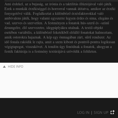
Ami érdekel, az a bujaság, az irónia és a taktilitás illúziójával való játék.
Ezek a munkák érzékiséggel és horrorral vannak átitatva, amikor az érzéki
fenyegetővé válik. Foglalkoztat a különböző érzésfaktorokkal való
ambivalens játék, hogy valami egyszerre legyen érdes és sima, elegáns és
vad, szerves és szervetlen. A festményen a fonatok hús-szerű és –színű
dzsungelre, élő szervezetre, idegpáplyákra utalnak. A textil-objekt
esetében variábilis, a különböző feketékből előállő fonatokat halmoztam,
amik ostorokra hajaznak. A kép egy önmagában zárt, sűrű rendszer. Az
idő fonala rakódik le rajta, amit a szem kibont és pontról-pontra logikusan
végigtapogat, visszakövet. A tondón úgy fonódnak a fonatok, ahogyan a
festék faktúrája is a festmény textúrájává szövődik a felületen.
HIDE INFO
LOG IN
|
SIGN UP