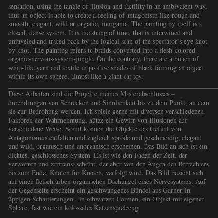
sensation, using the tangle of illusion and tactility in an ambivalent way,
thus an object is able to create a feeling of antagonism like rough and
smooth, elegant, wild or organic, inorganic. The painting by itself is a
closed, dense system. It is the string of time, that is interwined and
unraveled and traced back by the logical scan of the spectator`s eye knot
by knot. The painting refers to braids converted into a flesh-colored-
organic-nervous-system-jungle. On the contrary, there are a bunch of
whip-like yarn and textile in profuse shades of black forming an object
within its own sphere, almost like a giant cat toy.
_____________________________________________________________
Diese Arbeiten sind die Projekte meines Masterabschlusses –
durchdrungen von Schrecken und Sinnlichkeit bis zu dem Punkt, an dem
sie zur Bedrohung werden. Ich spiele gerne mit diversen verschiedenen
Faktoren der Wahrnehmung, nütze ein Gewirr von Illusionen auf
verschiedene Weise. Somit können die Objekte das Gefühl von
Antagonismus entfalten und zugleich spröde und geschmeidig, elegant
und wild, organisch und anorganisch erscheinen. Das Bild an sich ist ein
dichtes, geschlossenes System. Es ist wie den Faden der Zeit, der
verworren und zerfranst scheint, der aber von den Augen des Betrachters
bis zum Ende, Knoten für Knoten, verfolgt wird. Das Bild bezieht sich
auf einen fleischfarben-organischen Dschungel eines Nervesystems. Auf
der Gegenseite erscheint ein geschwungenes Bündel aus Garnen in
üppigen Schattierungen - in schwarzen Formen, ein Objekt mit eigener
Sphäre, fast wie ein kolossales Katzenspielzeug.
_____________________________________________________________