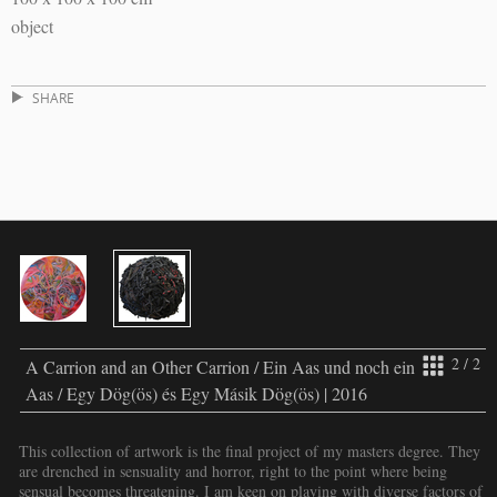
object
SHARE
2 / 2
A Carrion and an Other Carrion / Ein Aas und noch ein
Aas / Egy Dög(ös) és Egy Másik Dög(ös) | 2016
This collection of artwork is the final project of my masters degree. They
are drenched in sensuality and horror, right to the point where being
sensual becomes threatening. I am keen on playing with diverse factors of