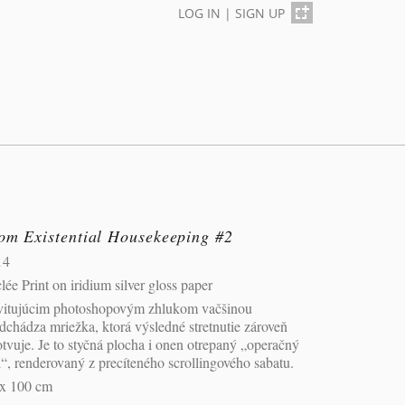
LOG IN
|
SIGN UP
rom Existential Housekeeping #2
14
lée Print on iridium silver gloss paper
vitujúcim photoshopovým zhlukom vačšinou
dchádza mriežka, ktorá výsledné stretnutie zároveň
tvuje. Je to styčná plocha i onen otrepaný „operačný
l“, renderovaný z precíteného scrollingového sabatu.
 x 100 cm