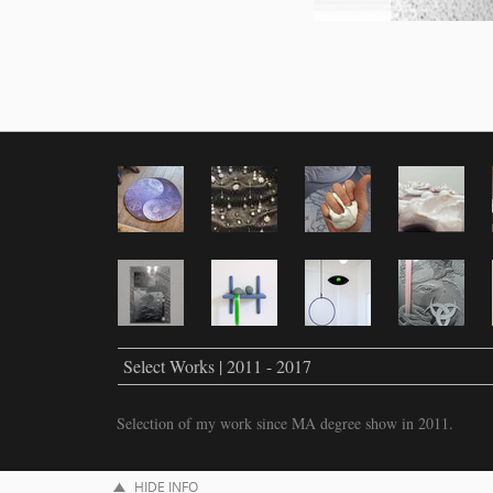
Select Works | 2011 - 2017
Selection of my work since MA degree show in 2011.
HIDE INFO