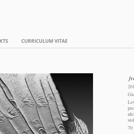
XTS
CURRICULUM VITAE
f
20
Gic
Le
pre
uko
sto
70