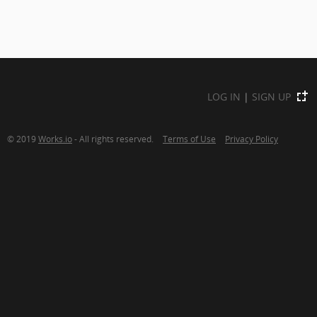
LOG IN
|
SIGN UP
© 2019
Works.io
- All rights reserved.
Terms of Use
Privacy Policy