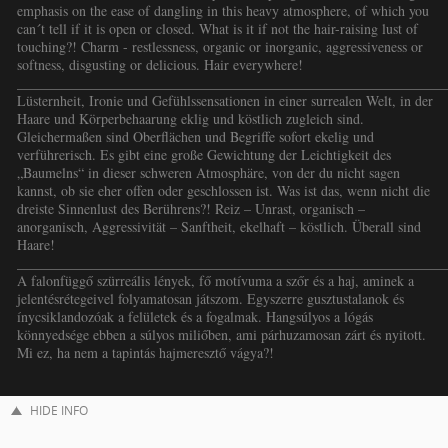
emphasis on the ease of dangling in this heavy atmosphere, of which you
can´t tell if it is open or closed. What is it if not the hair-raising lust of
touching?! Charm - restlessness, organic or inorganic, aggressiveness or
softness, disgusting or delicious. Hair everywhere!
_____________________________________________________________
Lüsternheit, Ironie und Gefühlssensationen in einer surrealen Welt, in der
Haare und Körperbehaarung eklig und köstlich zugleich sind.
Gleichermaßen sind Oberflächen und Begriffe sofort ekelig und
verführerisch. Es gibt eine große Gewichtung der Leichtigkeit des
„Baumelns“ in dieser schweren Atmosphäre, von der du nicht sagen
kannst, ob sie eher offen oder geschlossen ist. Was ist das, wenn nicht die
dreiste Sinnenlust des Berührens?! Reiz – Unrast, organisch –
anorganisch, Aggressivität – Sanftheit, ekelhaft – köstlich. Überall sind
Haare!
_____________________________________________________________
A falonfüggő szürreális lények, fő motívuma a szőr és a haj, aminek a
jelentésrétegeivel folyamatosan játszom. Egyszerre gusztustalanok és
ínycsiklandozóak a felületek és a fogalmak. Hangsúlyos a lógás
könnyedsége ebben a súlyos miliőben, ami párhuzamosan zárt és nyitott.
Mi ez, ha nem a tapintás hajmeresztő vágya?!
HIDE INFO