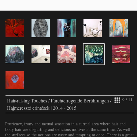
9 / 11
Hair-raising Touches / Furchterregende Berührungen /
Hajmeresztő érintések | 2014 - 2015
Pruriency, irony and tactual sensation in a surreal area where hair and
body hair are disgusting and delicious motives at the same time. As well
the surfaces so the notions are nasty and tempting at once. There is a great