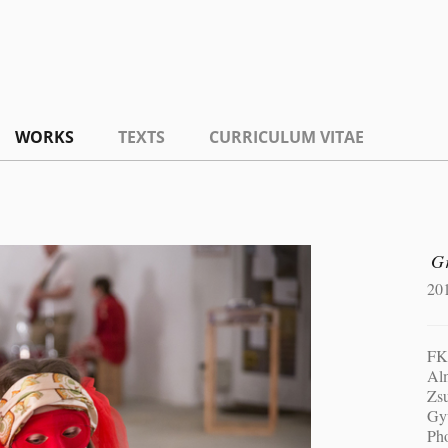
WORKS
TEXTS
CURRICULUM VITAE
Gr
20
FK
Al
Zs
Gyu
Ph