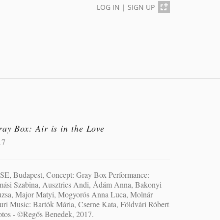
LOG IN
|
SIGN UP
ay Box: Air is in the Love
17
SE, Budapest, Concept: Gray Box Performance:
mási Szabina, Ausztrics Andi, Ádám Anna, Bakonyi
uzsa, Major Matyi, Mogyorós Anna Luca, Molnár
ri Music: Bartók Mária, Cserne Kata, Földvári Róbert
otos - ©Regős Benedek, 2017.