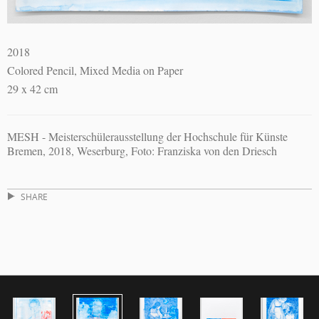
2018
Colored Pencil, Mixed Media on Paper
29 x 42 cm
MESH - Meisterschülerausstellung der Hochschule für Künste
Bremen, 2018, Weserburg, Foto: Franziska von den Driesch
SHARE