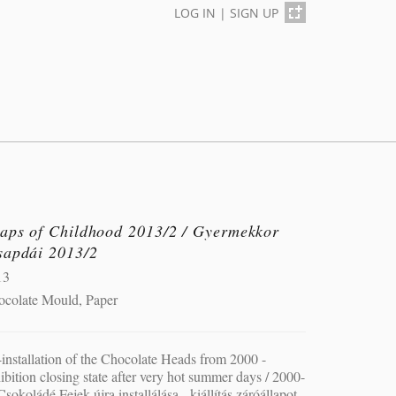
LOG IN
|
SIGN UP
raps of Childhood 2013/2 / Gyermekkor
sapdái 2013/2
13
ocolate Mould, Paper
installation of the Chocolate Heads from 2000 -
ibition closing state after very hot summer days / 2000-
Csokoládé Fejek újra installálása - kiállítás záróállapot