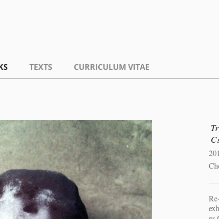
KS
TEXTS
CURRICULUM VITAE
T
C
20
Ch
Re-
exh
es 