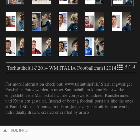
5 / 14
Tschuttiheftli // 2014 WM ITALIA Footballteam | 2014
For more Information check out: www.tschuttiheft.li/ Statt langweiliger
Fussballer-Fotos werden in unser Sammelalbum kleine Kunstwerke
eingeklebt: Jede Mannschaft wurde von jeweils anderen Künstlerinnen
und Künstlern gestaltet. Instead of boring football portraits like the ones
at Panini-Sticker-Albums, in this project, every portrait is an artwork,
individually drawn, created or crafted by artists.
HIDE INFO